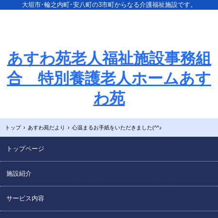
大垣市･輪之内町･安八町の3市町からなる介護福祉施設です。
あすわ苑老人福祉施設事務組
合 特別養護老人ホームあす
わ苑
トップ
›
あすわ苑だより
›
心温まるお手紙をいただきました(^^♪
トップページ
施設紹介
サービス内容