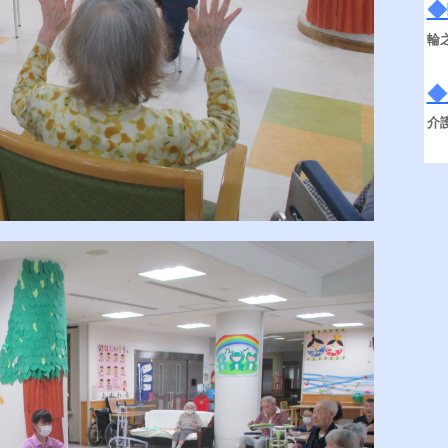
◆
輪
◆
介