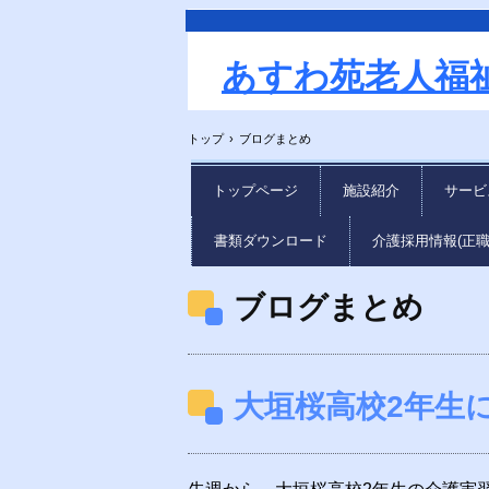
あすわ苑老人福
トップ
›
ブログまとめ
トップページ
施設紹介
サービ
書類ダウンロード
介護採用情報(正
ブログまとめ
大垣桜高校2年生