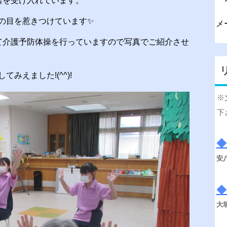
習を受け入れています。
の目を惹きつけています✨
メ
て介護予防体操を行っていますので写真でご紹介させ
みえました!(^^)!
※
下
◆
安
◆
大