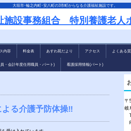
大垣市･輪之内町･安八町の3市町からなる介護福祉施設です。
祉施設事務組合 特別養護老人
ス内容
料金表
あすわ苑だより
アクセス
よくある質
職員・会計年度任用職員・パート)
看護採用情報(パート)
〒5
による介護予防体操‼
岐
TE
FA
メー